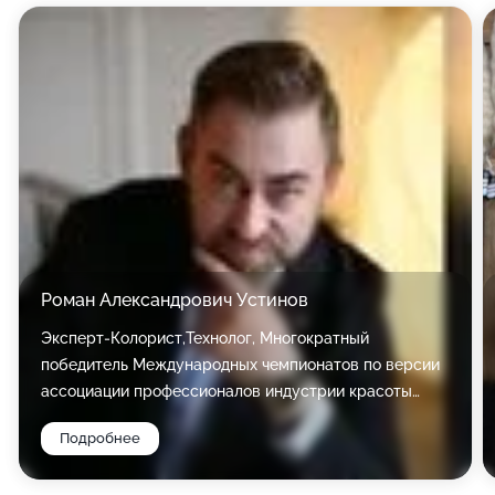
Роман Александрович Устинов
Эксперт-Колорист,Технолог, Многократный
победитель Международных чемпионатов по версии
ассоциации профессионалов индустрии красоты
(ABIP). Сертифицированный судья чемпионатов
Подробнее
России,Европы,Мира. Технолог INNOVATIS, TEFIA,
PRODIVA.