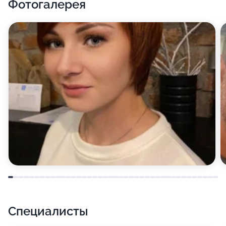
Фотогалерея
захватывающих красок, даст чувство преображения.
Профессиональные средства для окрашивания в
руках наших парикмахеров не только не ухудшат
состояние ваших волос, но, наоборот, сделают их
шелковистыми и гладкими, а при определенных
условиях даже придадут дополнительный объем -
результат, которого вряд ли можно достичь при
домашней окраске.
Также к услугам наших гостей массаж головы,
мелирование, тонирование, выпрямление,
наращивание, укладка, химическая завивка,
биозавивка и маски для волос, вечерние и
свадебные прически, мужские стрижки. Принимает
специалист по мезотерапии кожи головы.
Специалисты